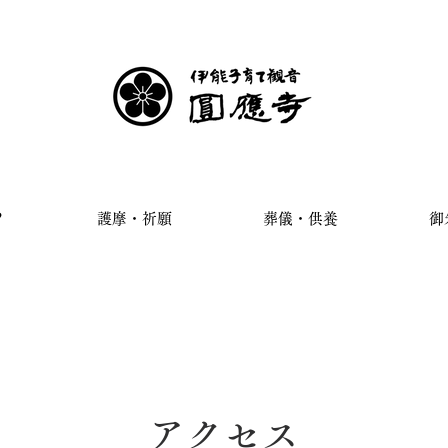
？
護摩・祈願
葬儀・供養
御
​アクセス